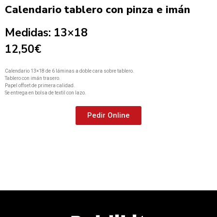
Calendario tablero con pinza e imán
Medidas: 13×18
12,50€
Calendario 13×18 de 6 láminas a doble cara sobre tablero.
Tablero con imán trasero.
Papel offset de primera calidad.
Se entrega en bolsa de textil con lazo.
Pedir Online