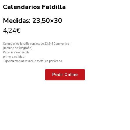
Calendarios Faldilla
Medidas: 23,50×30
4,24€
Calendarios faldilla con foto de 23,5×30 cm vertical
(medida de fotografía).
Papel mate offset de
primera calidad.
Sujeción mediante varilla metálica perforada.
Pedir Online